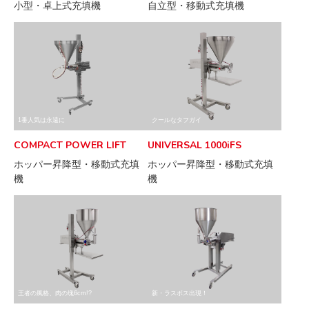
小型・卓上式充填機
自立型・移動式充填機
1番人気は永遠に
クールなタフガイ
COMPACT POWER LIFT
UNIVERSAL 1000iFS
ホッパー昇降型・移動式充填
ホッパー昇降型・移動式充填
機
機
王者の風格、肉の塊6cm!?
新・ラスボス出現！