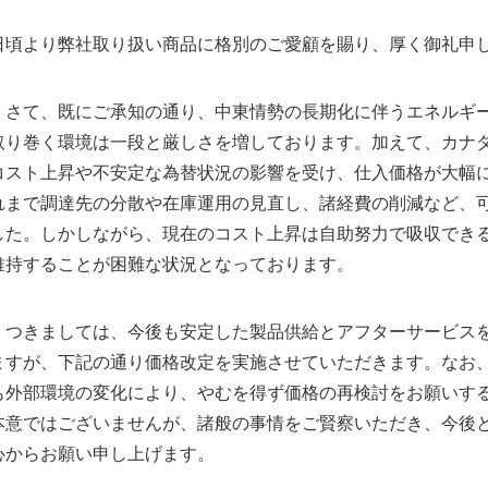
日頃より弊社取り扱い商品に格別のご愛顧を賜り、厚く御礼申
さて、既にご承知の通り、中東情勢の長期化に伴うエネルギー
取り巻く環境は一段と厳しさを増しております。加えて、カナ
コスト上昇や不安定な為替状況の影響を受け、仕入価格が大幅
れまで調達先の分散や在庫運用の見直し、諸経費の削減など、
した。しかしながら、現在のコスト上昇は自助努力で吸収でき
維持することが困難な状況となっております。
つきましては、今後も安定した製品供給とアフターサービスを
ますが、下記の通り価格改定を実施させていただきます。なお
も外部環境の変化により、やむを得ず価格の再検討をお願いす
本意ではございませんが、諸般の事情をご賢察いただき、今後
心からお願い申し上げます。