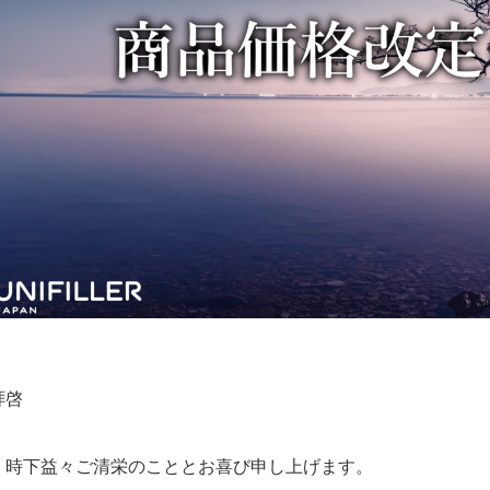
拝啓
時下益々ご清栄のこととお喜び申し上げます。